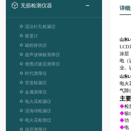
无损检测仪器
详细
湿法针孔检漏仪
硬度计
山东L
磁粉探伤仪
LC
涂层
超声波钢板测厚仪
电（
便携式镀层测厚仪
业。
时代测厚仪
山东L
管道检漏仪
电火
气隙
金属测厚仪
主
电火花检漏仪
◆
检
湿海绵检漏仪
◆
输
电火花检测仪
◆
功
◆
电
涂层测厚仪