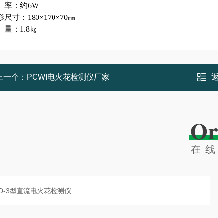
 率：约6
W
尺寸：180×170×70㎜
 量：1
.
8㎏
上一个：
PCWI电火花检测仪厂家
Or
在