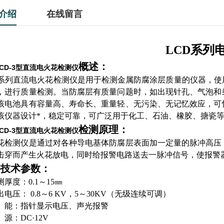
介绍
在线留言
LCD系列
概述：
CD-3型直流电火花检测仪
D系列直流电火花检测仪是用于检测金属防腐涂层质量的仪器，
，进行质量检测。当防腐层有质量问题时，如出现针孔、气泡和
该电池具有容量高、寿命长、重量轻、无污染、无记忆效应，可
该仪器设计*，稳定可靠，可广泛用于化工、石油、橡胶、搪瓷等
检测原理：
CD-3型直流电火花检测仪
花检测仪是通过对各种导电基体防腐层表面加一定量的脉冲高压
击穿而产生火花放电，同时给报警电路送去一脉冲信号，使报警
要技术参数：
测厚度：
0.
1～15㎜
出电压： 0.8～6 KV，5～30KV（无级连续可调）
 能：指针显示电压、声光报警
 源：DC·
12V