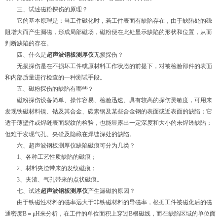
三、试述磁粉探伤的原理？
它的基本原理是：当工件磁化时，若工件表面有缺陷存在，由于缺陷处的磁
阻增大而产生漏磁，形成局部磁场，磁粉便在此处显示缺陷的形状和位置，从而
判断缺陷的存在。
四、什么是
超声波钢板测厚仪
无损探伤？
无损探伤是在不损坏工件或原材料工作状态的前提下，对被检验部件的表面
和内部质量进行检查的一种测试手段。
五、磁粉探伤的缺陷有哪些？
磁粉探伤设备简单、操作容易、检验迅速、具有较高的探伤灵敏度，可用来
发现铁磁材料镍、钴及其合金、碳素钢及某些合金钢的表面或近表面的缺陷；它
适于薄壁件或焊缝表面裂纹的检验，也能显露出一定深度和大小的未焊透缺陷；
但难于发现气孔、夹碴及隐藏在焊缝深处的缺陷。
六、超声波钢板测厚仪缺陷磁痕可分为几类？
1、各种工艺性质缺陷的磁痕；
2、材料夹渣带来的发纹磁痕；
3、夹渣、气孔带来的点状磁痕。
七、试述
超声波钢板测厚仪
产生漏磁的原因？
由于铁磁性材料的磁率远大于非铁磁材料的导磁率，根据工件被磁化后的磁
通密度B＝μH来分析，在工件的单位面积上穿过B根磁线，而在缺陷区域的单位面