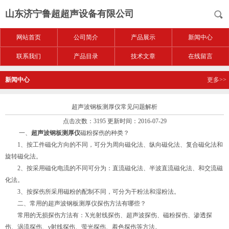
山东济宁鲁超超声设备有限公司
网站首页
公司简介
产品展示
新闻中心
联系我们
产品目录
技术文章
在线留言
新闻中心
更多>>
超声波钢板测厚仪常见问题解析
点击次数：3195 更新时间：2016-07-29
一、
超声波钢板测厚仪
磁粉探伤的种类？
1、按工件磁化方向的不同，可分为周向磁化法、纵向磁化法、复合磁化法和
旋转磁化法。
2、按采用磁化电流的不同可分为：直流磁化法、半波直流磁化法、和交流磁
化法。
3、按探伤所采用磁粉的配制不同，可分为干粉法和湿粉法。
二、常用的超声波钢板测厚仪探伤方法有哪些？
常用的无损探伤方法有：X光射线探伤、超声波探伤、磁粉探伤、渗透探
伤、涡流探伤、γ射线探伤、萤光探伤、着色探伤等方法。