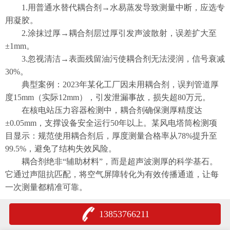
1.用普通水替代耦合剂→水易蒸发导致测量中断，应选专
用凝胶。
2.涂抹过厚→耦合剂层过厚引发声波散射，误差扩大至
±1mm。
3.忽视清洁→表面残留油污使耦合剂无法浸润，信号衰减
30%。
典型案例：2023年某化工厂因未用耦合剂，误判管道厚
度15mm（实际12mm），引发泄漏事故，损失超80万元。
在核电站压力容器检测中，耦合剂确保测厚精度达
±0.05mm，支撑设备安全运行50年以上。某风电塔筒检测项
目显示：规范使用耦合剂后，厚度测量合格率从78%提升至
99.5%，避免了结构失效风险。
耦合剂绝非“辅助材料”，而是超声波测厚的科学基石。
它通过声阻抗匹配，将空气屏障转化为有效传播通道，让每
一次测量都精准可靠。
13853766211