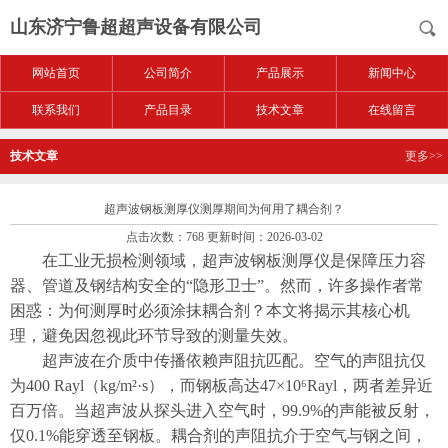
山东济宁鲁超超声设备有限公司
网站首页
公司简介
产品展示
新闻中心
联系我们
产品目录
技术文章
在线留言
技术文章
更多>>
超声波钢板测厚仪测厚期间为何用了耦合剂？
点击次数：768 更新时间：2026-03-02
在工业无损检测领域，
超声波钢板测厚仪
是保障压力容
器、管道及钢结构安全的“隐形卫士”。然而，许多操作者常
困惑：为何测厚时必须涂抹耦合剂？本文将揭示其核心机
理，避免因忽视此环节导致的测量失效。
超声波在介质中传播依赖声阻抗匹配。空气的声阻抗仅
为400 Rayl（kg/m²·s），而钢板高达47×10⁶Rayl，两者差异近
百万倍。当超声波从探头进入空气时，99.9%的声能被反射，
仅0.1%能穿透至钢板。耦合剂的声阻抗介于空气与钢之间，