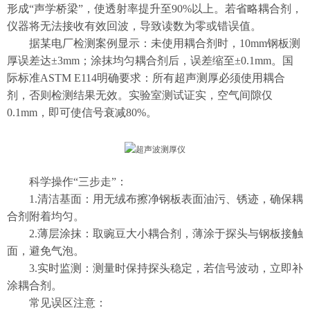
形成“声学桥梁”，使透射率提升至90%以上。若省略耦合剂，
仪器将无法接收有效回波，导致读数为零或错误值。
据某电厂检测案例显示：未使用耦合剂时，10mm钢板测
厚误差达±3mm；涂抹均匀耦合剂后，误差缩至±0.1mm。国
际标准ASTM E114明确要求：所有超声测厚必须使用耦合
剂，否则检测结果无效。实验室测试证实，空气间隙仅
0.1mm，即可使信号衰减80%。
科学操作“三步走
”
：
1.清洁基面：用无绒布擦净钢板表面油污、锈迹，确保耦
合剂附着均匀。
2.薄层涂抹：取豌豆大小耦合剂，薄涂于探头与钢板接触
面，避免气泡。
3.实时监测：测量时保持探头稳定，若信号波动，立即补
涂耦合剂。
常见误区注意：