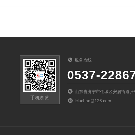
服务热线
0537-2286
山东省济宁市任城区安居街道张桥
手机浏览
lcluchao@126.com