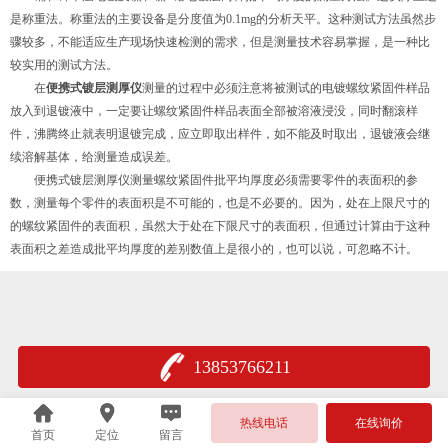
是称重法。称重法的主要设备是分度值为0.1mg的分析天平。这种测试方法虽然步
骤较多，不能适应生产现场快速检测的需求，但是测量技术容易掌握，是一种比
较实用的测试方法。
在
便携式镀层测厚仪
测量的过程中必须注意将被测试的电镀螺纹紧固件样品
放入到退镀液中，一定要让螺纹紧固件样品表面全部被溶液浸没，同时翻滚样
件，沸腾终止就表明退镀完成，应立即取出样件，如不能及时取出，退镀液会继
续溶解基体，给测量造成误差。
便携式镀层测厚仪测量螺纹紧固件批平均厚度必须需要零件的表面积的参
数，测量每个零件的表面积是不可能的，也是不必要的。因为，处在上限尺寸的
的螺纹紧固件的表面积，虽然大于处在下限尺寸的表面积，但通过计算由于这种
表面积之差造成批平均厚度的差别数值上是很小的，也可以说，可忽略不计。
13853766211
热线电话
在线询价
首页
定位
留言