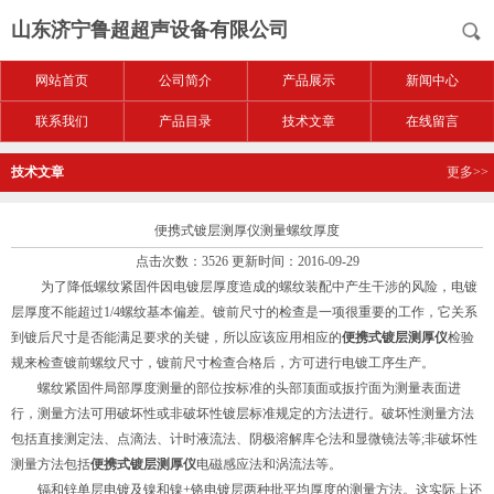
山东济宁鲁超超声设备有限公司
网站首页
公司简介
产品展示
新闻中心
联系我们
产品目录
技术文章
在线留言
技术文章
更多>>
便携式镀层测厚仪测量螺纹厚度
点击次数：3526 更新时间：2016-09-29
为了降低螺纹紧固件因电镀层厚度造成的螺纹装配中产生干涉的风险，电镀
层厚度不能超过1/4螺纹基本偏差。镀前尺寸的检查是一项很重要的工作，它关系
到镀后尺寸是否能满足要求的关键，所以应该应用相应的
便携式镀层测厚仪
检验
规来检查镀前螺纹尺寸，镀前尺寸检查合格后，方可进行电镀工序生产。
螺纹紧固件局部厚度测量的部位按标准的头部顶面或扳拧面为测量表面进
行，测量方法可用破坏性或非破坏性镀层标准规定的方法进行。破坏性测量方法
包括直接测定法、点滴法、计时液流法、阴极溶解库仑法和显微镜法等;非破坏性
测量方法包括
便携式镀层测厚仪
电磁感应法和涡流法等。
镉和锌单层电镀及镍和镍+铬电镀层两种批平均厚度的测量方法。这实际上还